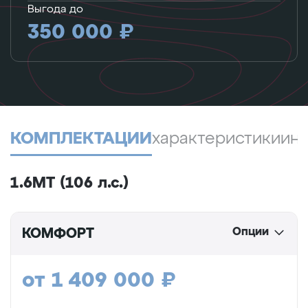
Выгода до
350 000 ₽
КОМПЛЕКТАЦИИ
характеристики
ин
1.6МТ (106 л.с.)
Опции
КОМФОРТ
от 1 409 000 ₽