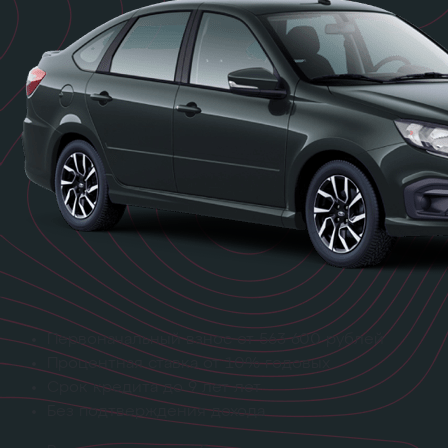
Первоначальный взнос
от 563 600 рублей
Процентная ставка
от 10% годовых
Срок кредита
до 9 лет лет
Без подтверждения дохода