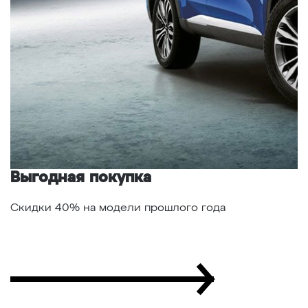
Выгодная покупка
Г
Скидки 40% на модели прошлого года
С
а
"