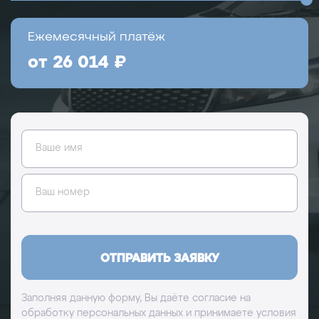
Ежемесячный платёж
от 26 014 ₽
Ваше имя
Ваш номер
ОТПРАВИТЬ ЗАЯВКУ
Заполняя данную форму, Вы даёте согласие на
обработку
персональных данных
и принимаете условия